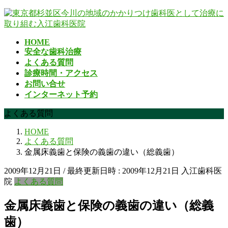
コ
ナ
ン
ビ
テ
ゲ
HOME
ン
ー
安全な歯科治療
ツ
シ
よくある質問
へ
ョ
診療時間・アクセス
ス
ン
お問い合せ
キ
に
インターネット予約
ッ
移
プ
動
よくある質問
HOME
よくある質問
金属床義歯と保険の義歯の違い（総義歯）
2009年12月21日
/ 最終更新日時 :
2009年12月21日
入江歯科医
院
よくある質問
金属床義歯と保険の義歯の違い（総義
歯）