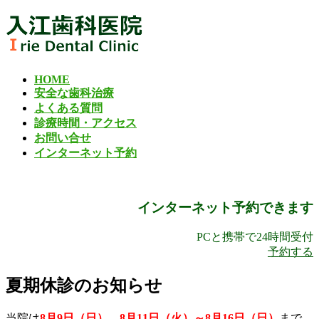
コ
ナ
ン
ビ
テ
ゲ
ン
ー
HOME
ツ
シ
安全な歯科治療
へ
ョ
よくある質問
ス
ン
診療時間・アクセス
キ
に
お問い合せ
ッ
移
インターネット予約
プ
動
インターネット予約できます
PCと携帯で24時間受付
予約する
夏期休診のお知らせ
当院は
8月9日（日）、8月11日（火）～8月16日（日）
まで、