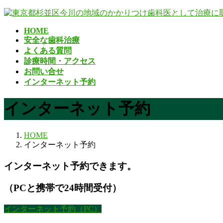
コ
ナ
ン
ビ
HOME
テ
ゲ
安全な歯科治療
ン
ー
よくある質問
ツ
シ
診療時間・アクセス
へ
ョ
お問い合せ
ス
ン
インターネット予約
キ
に
ッ
移
インターネット予約
プ
動
HOME
インターネット予約
インターネット予約できます。
（PCと携帯で24時間受付）
インターネット予約（PC）