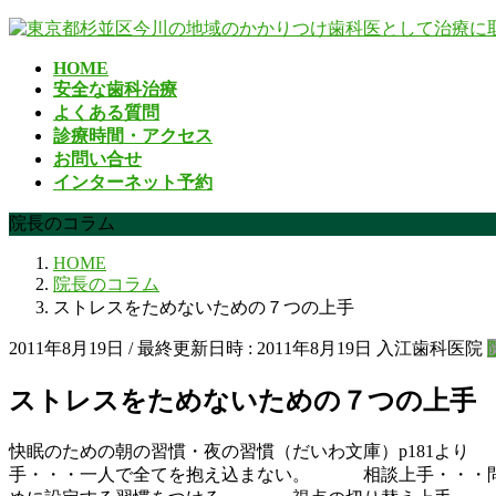
コ
ナ
ン
ビ
HOME
テ
ゲ
安全な歯科治療
ン
ー
よくある質問
ツ
シ
診療時間・アクセス
へ
ョ
お問い合せ
ス
ン
インターネット予約
キ
に
ッ
移
院長のコラム
プ
動
HOME
院長のコラム
ストレスをためないための７つの上手
2011年8月19日
/ 最終更新日時 :
2011年8月19日
入江歯科医院
ストレスをためないための７つの上手
快眠のための朝の習慣・夜の習慣（だいわ文庫）p181
手・・・一人で全てを抱え込まない。 相談上手・・・問