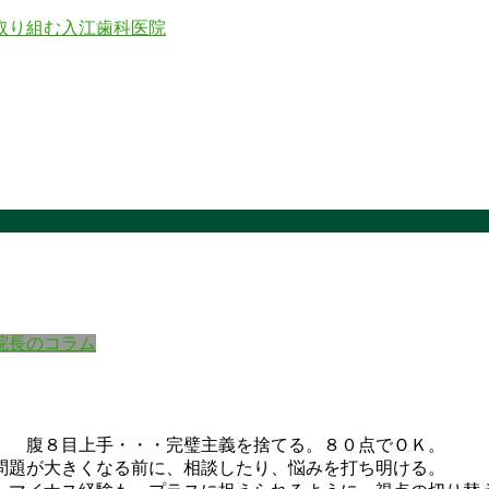
院長のコラム
より 腹８目上手・・・完璧主義を捨てる。８０点でＯＫ
題が大きくなる前に、相談したり、悩みを打ち明ける。 