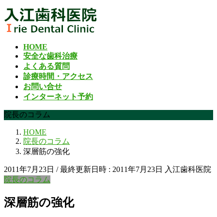
コ
ナ
ン
ビ
テ
ゲ
ン
ー
HOME
ツ
シ
安全な歯科治療
へ
ョ
よくある質問
ス
ン
診療時間・アクセス
キ
に
お問い合せ
ッ
移
インターネット予約
プ
動
院長のコラム
HOME
院長のコラム
深層筋の強化
2011年7月23日
/ 最終更新日時 :
2011年7月23日
入江歯科医院
院長のコラム
深層筋の強化