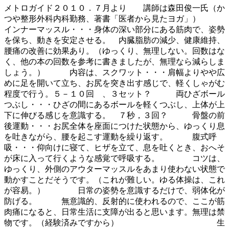
メトロガイド２０１０．７月より 講師は森田俊一氏（か
つや整形外科内科勤務、著書「医者から見たヨガ」）
インナーマッスル・・・身体の深い部分にある筋肉で、姿勢
を保ち、動きを安定させる。 内臓脂肪の減少、健康維持、
腰痛の改善に効果あり。（ゆっくり、無理しない。回数はな
く、他の本の回数を参考に書きましたが、無理なら減らしま
しょう。） 内容は、スクワット・・・肩幅よりやや広
めに足を開いて立ち、お尻を突き出す感じで、軽くしゃがむ
程度で行う。５－１０回 、３セット？ 両ひざボール
つぶし・・・ひざの間にあるボールを軽くつぶし、上体が上
下に伸びる感じを意識する。 ７秒，３回？ 骨盤の前
後運動・・・お尻全体を座面につけた状態から、ゆっくり息
を吐きながら、腰を起こす運動を繰り返す。 腹式呼
吸・・・仰向けに寝て、ヒザを立て、息を吐くとき、おへそ
が床に入って行くような感覚で呼吸する。 コツは、
ゆっくり、外側のアウターマッスルをあまり使わない状態で
動かすことだそうです。（これが難しい。ゆる体操は、これ
が容易。） 日常の姿勢を意識するだけで、弱体化が
防げる。 無意識的、反射的に使われるので、ここが筋
肉痛になると、日常生活に支障が出ると思います。無理は禁
物です。（経験済みですから） 生