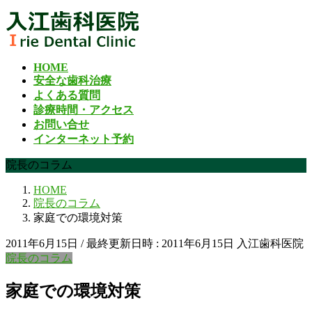
コ
ナ
ン
ビ
テ
ゲ
ン
ー
HOME
ツ
シ
安全な歯科治療
へ
ョ
よくある質問
ス
ン
診療時間・アクセス
キ
に
お問い合せ
ッ
移
インターネット予約
プ
動
院長のコラム
HOME
院長のコラム
家庭での環境対策
2011年6月15日
/ 最終更新日時 :
2011年6月15日
入江歯科医院
院長のコラム
家庭での環境対策