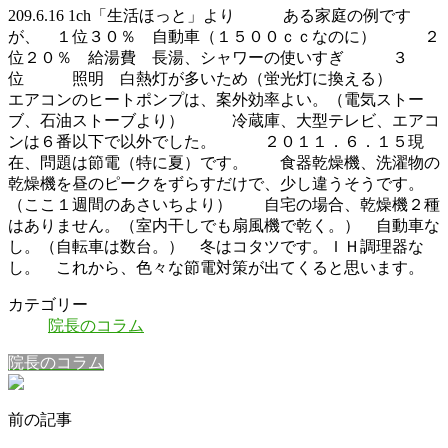
209.6.16 1ch「生活ほっと」より ある家庭の例です
が、 １位３０％ 自動車（１５００ｃｃなのに） ２
位２０％ 給湯費 長湯、シャワーの使いすぎ ３
位 照明 白熱灯が多いため（蛍光灯に換える）
エアコンのヒートポンプは、案外効率よい。（電気ストー
ブ、石油ストーブより） 冷蔵庫、大型テレビ、エアコ
ンは６番以下で以外でした。 ２０１１．６．１５現
在、問題は節電（特に夏）です。 食器乾燥機、洗濯物の
乾燥機を昼のピークをずらすだけで、少し違うそうです。
（ここ１週間のあさいちより） 自宅の場合、乾燥機２種
はありません。（室内干しでも扇風機で乾く。） 自動車な
し。（自転車は数台。） 冬はコタツです。ＩＨ調理器な
し。 これから、色々な節電対策が出てくると思います。
カテゴリー
院長のコラム
院長のコラム
前の記事