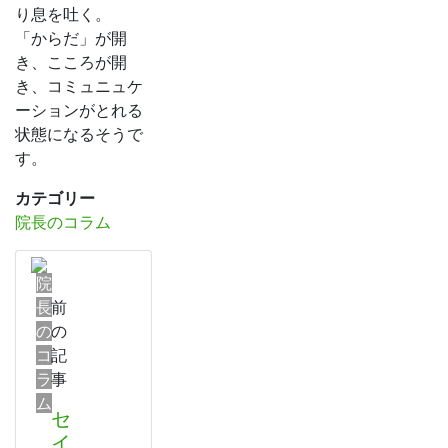
り息を吐く。
「からだ」が開
き、こころが開
き、コミュニュケ
ーションがとれる
状態になるそうで
す。
カテゴリー
院長のコラム
院
長
前
の
の
コ
記
ラ
事
ム
セ
イ