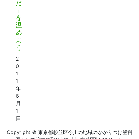
だ
」
を
温
め
よ
う
2
0
1
1
年
6
月
1
日
Copyright © 東京都杉並区今川の地域のかかりつけ歯科