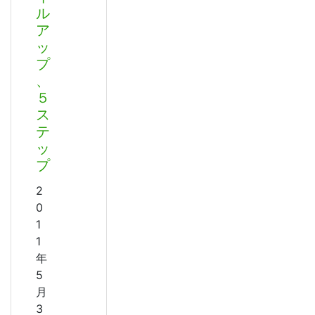
ル
ア
ッ
プ
、
５
ス
テ
ッ
プ
2
0
1
1
年
5
月
3