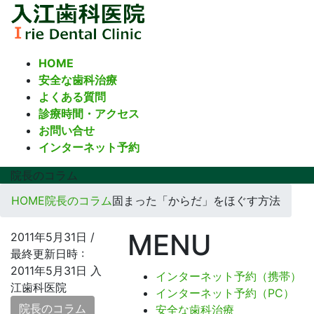
コ
ナ
ン
ビ
テ
ゲ
ン
ー
HOME
ツ
シ
安全な歯科治療
へ
ョ
よくある質問
ス
ン
診療時間・アクセス
キ
に
お問い合せ
ッ
移
インターネット予約
プ
動
院長のコラム
HOME
院長のコラム
固まった「からだ」をほぐす方法
MENU
2011年5月31日
/
最終更新日時 :
2011年5月31日
入
インターネット予約（携帯）
江歯科医院
インターネット予約（PC）
院長のコラム
安全な歯科治療