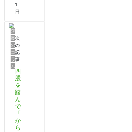
1
日
院
長
次
の
の
コ
記
ラ
事
ム
四
股
を
踏
ん
で
「
か
ら