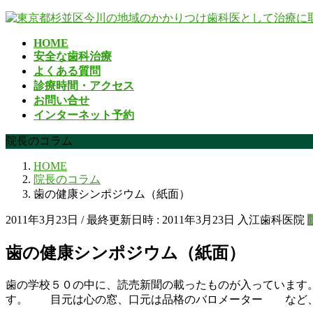
コ
ナ
ン
ビ
HOME
テ
ゲ
安全な歯科治療
ン
ー
よくある質問
ツ
シ
診療時間・アクセス
へ
ョ
お問い合せ
ス
ン
インターネット予約
キ
に
ッ
移
院長のコラム
プ
動
HOME
院長のコラム
歯の健康シンポジウム（紙面）
2011年3月23日
/ 最終更新日時 :
2011年3月23日
入江歯科医院
歯の健康シンポジウム（紙面）
歯の学校５０の中に、読売新聞の載ったものが入っていま
す。 目元は心の窓、口元は品格のバロメーター など、