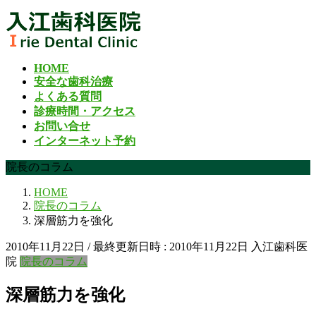
コ
ナ
ン
ビ
テ
ゲ
ン
ー
HOME
ツ
シ
安全な歯科治療
へ
ョ
よくある質問
ス
ン
診療時間・アクセス
キ
に
お問い合せ
ッ
移
インターネット予約
プ
動
院長のコラム
HOME
院長のコラム
深層筋力を強化
2010年11月22日
/ 最終更新日時 :
2010年11月22日
入江歯科医
院
院長のコラム
深層筋力を強化