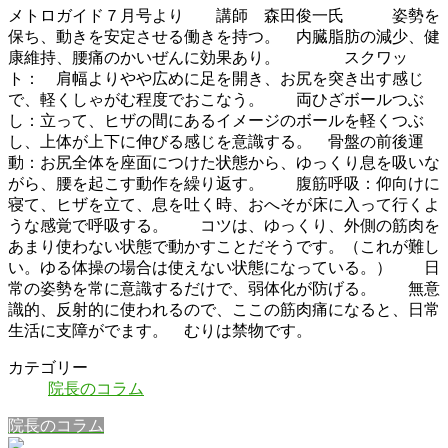
メトロガイド７月号より 講師 森田俊一氏 姿勢を
保ち、動きを安定させる働きを持つ。 内臓脂肪の減少、健
康維持、腰痛のかいぜんに効果あり。 スクワッ
ト： 肩幅よりやや広めに足を開き、お尻を突き出す感じ
で、軽くしゃがむ程度でおこなう。 両ひざボールつぶ
し：立って、ヒザの間にあるイメージのボールを軽くつぶ
し、上体が上下に伸びる感じを意識する。 骨盤の前後運
動：お尻全体を座面につけた状態から、ゆっくり息を吸いな
がら、腰を起こす動作を繰り返す。 腹筋呼吸：仰向けに
寝て、ヒザを立て、息を吐く時、おへそが床に入って行くよ
うな感覚で呼吸する。 コツは、ゆっくり、外側の筋肉を
あまり使わない状態で動かすことだそうです。（これが難し
い。ゆる体操の場合は使えない状態になっている。） 日
常の姿勢を常に意識するだけで、弱体化が防げる。 無意
識的、反射的に使われるので、ここの筋肉痛になると、日常
生活に支障がでます。 むりは禁物です。
カテゴリー
院長のコラム
院長のコラム