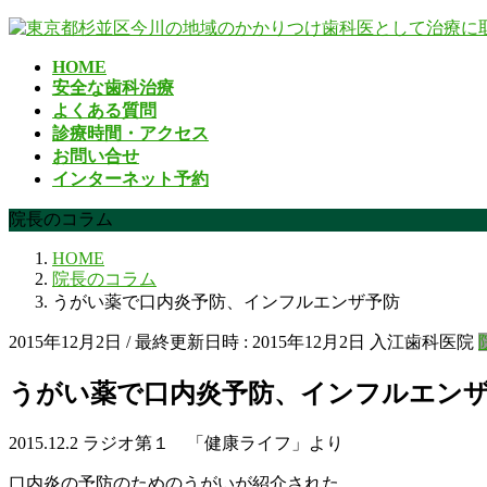
コ
ナ
ン
ビ
HOME
テ
ゲ
安全な歯科治療
ン
ー
よくある質問
ツ
シ
診療時間・アクセス
へ
ョ
お問い合せ
ス
ン
インターネット予約
キ
に
ッ
移
院長のコラム
プ
動
HOME
院長のコラム
うがい薬で口内炎予防、インフルエンザ予防
2015年12月2日
/ 最終更新日時 :
2015年12月2日
入江歯科医院
うがい薬で口内炎予防、インフルエン
2015.12.2 ラジオ第１ 「健康ライフ」より
口内炎の予防のためのうがいが紹介された。