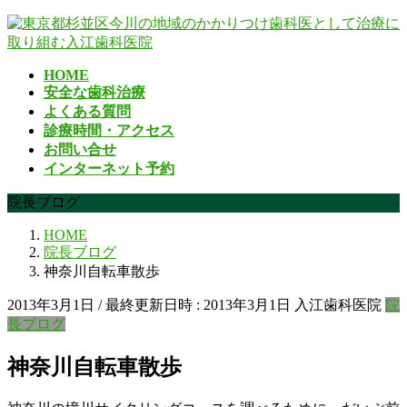
コ
ナ
ン
ビ
テ
ゲ
HOME
ン
ー
安全な歯科治療
ツ
シ
よくある質問
へ
ョ
診療時間・アクセス
ス
ン
お問い合せ
キ
に
インターネット予約
ッ
移
プ
動
院長ブログ
HOME
院長ブログ
神奈川自転車散歩
2013年3月1日
/ 最終更新日時 :
2013年3月1日
入江歯科医院
院
長ブログ
神奈川自転車散歩