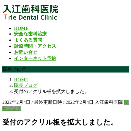
コ
ナ
ン
ビ
テ
ゲ
ン
ー
HOME
ツ
シ
安全な歯科治療
へ
ョ
よくある質問
ス
ン
診療時間・アクセス
キ
に
お問い合せ
ッ
移
インターネット予約
プ
動
院長ブログ
HOME
院長ブログ
受付のアクリル板を拡大しました。
2022年2月4日
/ 最終更新日時 :
2022年2月4日
入江歯科医院
院
長ブログ
受付のアクリル板を拡大しました。