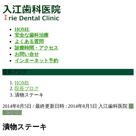
コ
ナ
ン
ビ
テ
ゲ
ン
ー
HOME
ツ
シ
安全な歯科治療
へ
ョ
よくある質問
ス
ン
診療時間・アクセス
キ
に
お問い合せ
ッ
移
インターネット予約
プ
動
院長ブログ
HOME
院長ブログ
漬物ステーキ
2014年8月5日
/ 最終更新日時 :
2014年8月5日
入江歯科医院
院
長ブログ
漬物ステーキ