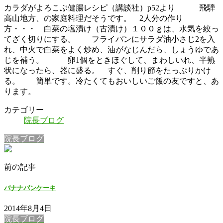
カラダがよろこぶ健腸レシピ（講談社）p52より 飛騨
高山地方、の家庭料理だそうです。 2人分の作り
方・・・ 白菜の塩漬け（古漬け）１００ｇは、水気を絞っ
てざく切りにする。 フライパンにサラダ油小さじ2を入
れ、中火で白菜をよく炒め、油がなじんだら、しょうゆであ
じを補う。 卵1個をときほぐして、まわしいれ、半熟
状になったら、器に盛る。 すぐ、削り節をたっぷりかけ
る。 簡単です。冷たくてもおいしいご飯の友ですと、あ
ります。
カテゴリー
院長ブログ
院長ブログ
前の記事
バナナパンケーキ
2014年8月4日
院長ブログ