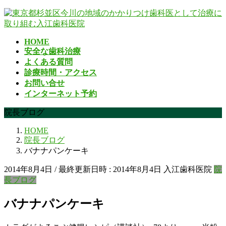
コ
ナ
ン
ビ
テ
ゲ
HOME
ン
ー
安全な歯科治療
ツ
シ
よくある質問
へ
ョ
診療時間・アクセス
ス
ン
お問い合せ
キ
に
インターネット予約
ッ
移
プ
動
院長ブログ
HOME
院長ブログ
バナナパンケーキ
2014年8月4日
/ 最終更新日時 :
2014年8月4日
入江歯科医院
院
長ブログ
バナナパンケーキ