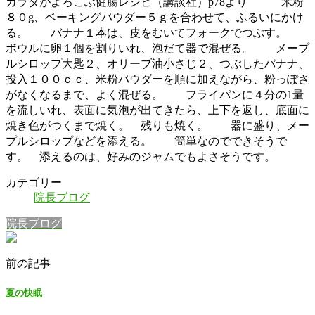
カラダ
がよろこぶ健腸レシピ（講談社）p78より 米粉
８０g、ベーキングパウダー５ｇを合わせて、ふるいにかけ
る。 バナナ１本は、皮をむいてフォークでつぶす。
ボウルに卵１個を割りいれ、泡だて器で混ぜる。 メープ
ルシロップ大匙２、オリーブ油小さじ２、つぶしたバナナ、
投入１００ｃｃ、米粉パウダーを順に加えながら、粉っぽさ
がなくなるまで、よく混ぜる。 フライパンに４分の1量
を流しいれ、表面に気泡が出てきたら、上下を返し、底面に
焼き色がつくまで焼く。 残りも焼く。 器に盛り、メー
プルシロップなどを添える。 簡単なのでできそうで
す。 添えるのは、好みのジャムでもよさそうです。
カテゴリー
院長ブログ
院長ブログ
前の記事
夏の快眠