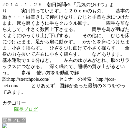
2０１４．１．２５ 朝日新聞e5 「元気のひけつ」よ
り 実は持っています。１２０ｃｍのもの。 基本の
動き・・・縦置きして仰向けなり、ひじと手首を床につけた
まま、床を磨くように手をクルクル回す。 両手を前な
らえして、小さく数回上下させる。 両手を鳥が羽ばた
くようにゆっくり上げ下げする。 その他に、 ひじを床
につけたまま、足から肩に動かす。 かかとを床につけたま
ま、小さく揺らす。 ひざを少し曲げて小さく揺らす。 全
身の力を抜いて左右に小さく揺らす。 などあります。
基本運動で１０分ほど。 左右のゆがみがとれ、脳のリラ
ックスにつながる。 深く眠れて、睡眠の質が上がるとい
う。 参考： 使い方をを動画で解
説:
http://stretchpole.com/ セミナーの検索：http://jcca-
net.com/ とりあえず、図解が会った最初の３つをやっ
てみます。
カテゴリー
院長ブログ
院長ブログ