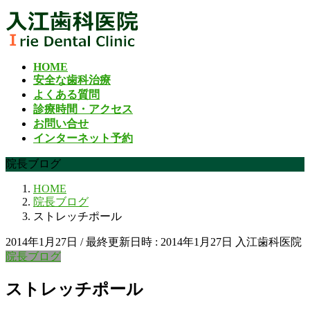
コ
ナ
ン
ビ
テ
ゲ
ン
ー
HOME
ツ
シ
安全な歯科治療
へ
ョ
よくある質問
ス
ン
診療時間・アクセス
キ
に
お問い合せ
ッ
移
インターネット予約
プ
動
院長ブログ
HOME
院長ブログ
ストレッチポール
2014年1月27日
/ 最終更新日時 :
2014年1月27日
入江歯科医院
院長ブログ
ストレッチポール