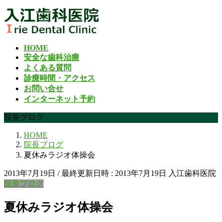
コ
ナ
ン
ビ
テ
ゲ
ン
ー
HOME
ツ
シ
安全な歯科治療
へ
ョ
よくある質問
ス
ン
診療時間・アクセス
キ
に
お問い合せ
ッ
移
インターネット予約
プ
動
院長ブログ
HOME
院長ブログ
夏休みラジオ体操会
2013年7月19日
/ 最終更新日時 :
2013年7月19日
入江歯科医院
院長ブログ
夏休みラジオ体操会