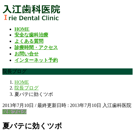
コ
ナ
ン
ビ
テ
ゲ
ン
ー
HOME
ツ
シ
安全な歯科治療
へ
ョ
よくある質問
ス
ン
診療時間・アクセス
キ
に
お問い合せ
ッ
移
インターネット予約
プ
動
院長ブログ
HOME
院長ブログ
夏バテに効くツボ
2013年7月10日
/ 最終更新日時 :
2013年7月10日
入江歯科医院
院長ブログ
夏バテに効くツボ