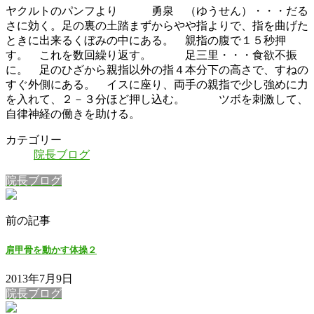
ヤクルトのパンフより 勇泉 （ゆうせん）・・・だる
さに効く。足の裏の土踏まずからやや指よりで、指を曲げた
ときに出来るくぼみの中にある。 親指の腹で１５秒押
す。 これを数回繰り返す。 足三里・・・食欲不振
に。 足のひざから親指以外の指４本分下の高さで、すねの
すぐ外側にある。 イスに座り、両手の親指で少し強めに力
を入れて、２－３分ほど押し込む。 ツボを刺激して、
自律神経の働きを助ける。
カテゴリー
院長ブログ
院長ブログ
前の記事
肩甲骨を動かす体操２
2013年7月9日
院長ブログ