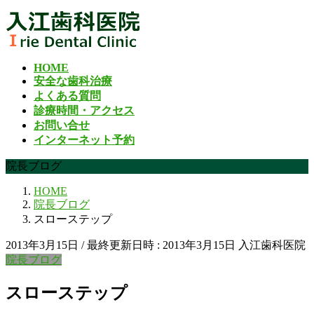
コ
ナ
ン
ビ
テ
ゲ
ン
ー
HOME
ツ
シ
安全な歯科治療
へ
ョ
よくある質問
ス
ン
診療時間・アクセス
キ
に
お問い合せ
ッ
移
インターネット予約
プ
動
院長ブログ
HOME
院長ブログ
スローステップ
2013年3月15日
/ 最終更新日時 :
2013年3月15日
入江歯科医院
院長ブログ
スローステップ