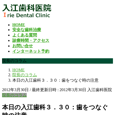
コ
ナ
ン
ビ
テ
ゲ
ン
ー
HOME
ツ
シ
安全な歯科治療
へ
ョ
よくある質問
ス
ン
診療時間・アクセス
キ
に
お問い合せ
ッ
移
インターネット予約
プ
動
院長のコラム
HOME
院長のコラム
本日の入江歯科３．３０：歯をつなぐ時の注意
2012年3月30日
/ 最終更新日時 :
2012年3月30日
入江歯科医院
院長のコラム
本日の入江歯科３．３０：歯をつなぐ