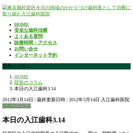
コ
ナ
ン
ビ
テ
ゲ
HOME
ン
ー
安全な歯科治療
ツ
シ
よくある質問
へ
ョ
診療時間・アクセス
ス
ン
お問い合せ
キ
に
インターネット予約
ッ
移
プ
動
院長のコラム
HOME
院長のコラム
本日の入江歯科3.14
2012年3月14日
/ 最終更新日時 :
2012年3月14日
入江歯科医院
院長のコラム
本日の入江歯科3.14