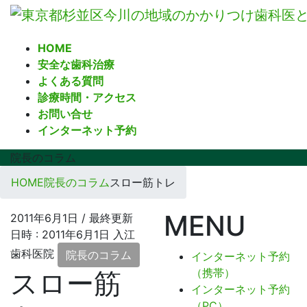
コ
ナ
ン
ビ
テ
ゲ
HOME
ン
ー
安全な歯科治療
ツ
シ
よくある質問
へ
ョ
診療時間・アクセス
ス
ン
お問い合せ
キ
に
インターネット予約
ッ
移
プ
動
院長のコラム
HOME
院長のコラム
スロー筋トレ
MENU
2011年6月1日
/ 最終更新
日時 :
2011年6月1日
入江
歯科医院
院長のコラム
インターネット予約
（携帯）
スロー筋
インターネット予約
（PC）