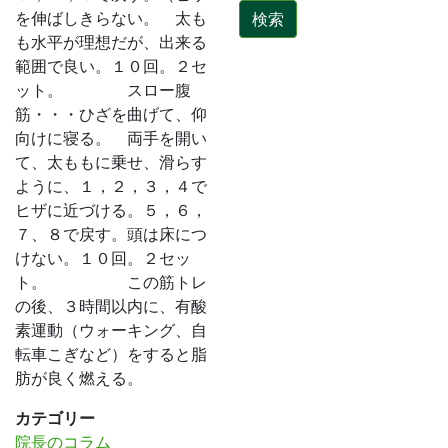
を伸ばしきらない。 太も
も水平が理想だが、出来る
範囲で良い。１０回。２セ
ット。 スロー腹
筋・・・ひざを曲げて、仰
向けに寝る。 両手を開い
て、太ももに乗せ、滑らす
ように、１，２，３，４で
ヒザに近づける。５，６，
７、８で戻す。頭は床につ
けない。１０回。２セッ
ト。 この筋トレ
の後、３時間以内に、有酸
素運動（ウォーキング、自
転車こぎなど）をすると脂
肪が良く燃える。
カテゴリー
院長のコラム