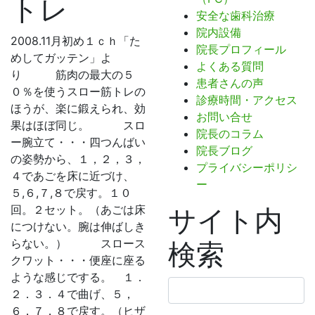
トレ
安全な歯科治療
院内設備
2008.11月初め１ｃｈ「た
院長プロフィール
めしてガッテン」よ
よくある質問
り 筋肉の最大の５
患者さんの声
０％を使うスロー筋トレの
診療時間・アクセス
ほうが、楽に鍛えられ、効
お問い合せ
果はほぼ同じ。 スロ
院長のコラム
ー腕立て・・・四つんばい
院長ブログ
の姿勢から、１，２，３，
プライバシーポリシ
４であごを床に近づけ、
ー
５,６,７,８で戻す。１０
回。２セット。（あごは床
サイト内
につけない。腕は伸ばしき
らない。） スロース
検索
クワット・・・便座に座る
ような感じでする。 １．
検
２．３．４で曲げ、５，
索:
６，７，８で戻す。（ヒザ