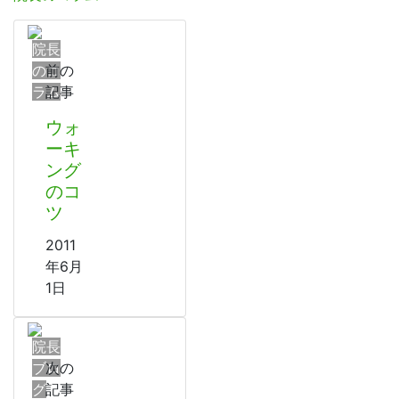
院長
のコ
前の
ラム
記事
ウォ
ーキ
ング
のコ
ツ
2011
年6月
1日
院長
ブロ
次の
グ
記事