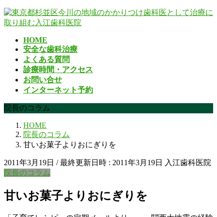
コ
ナ
ン
ビ
テ
ゲ
HOME
ン
ー
安全な歯科治療
ツ
シ
よくある質問
へ
ョ
診療時間・アクセス
ス
ン
お問い合せ
キ
に
インターネット予約
ッ
移
プ
動
院長のコラム
HOME
院長のコラム
甘いお菓子よりおにぎりを
2011年3月19日
/ 最終更新日時 :
2011年3月19日
入江歯科医院
院長のコラム
甘いお菓子よりおにぎりを