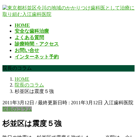
コ
ナ
ン
ビ
テ
ゲ
HOME
ン
ー
安全な歯科治療
ツ
シ
よくある質問
へ
ョ
診療時間・アクセス
ス
ン
お問い合せ
キ
に
インターネット予約
ッ
移
プ
動
院長のコラム
HOME
院長のコラム
杉並区は震度５強
2011年3月12日
/ 最終更新日時 :
2011年3月12日
入江歯科医院
院長のコラム
杉並区は震度５強