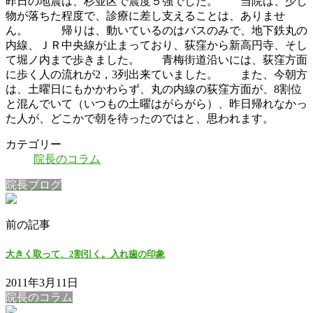
昨日の地震は、杉並区で震度５強でした。 当院は、少し
物が落ちた程度で、診療に差し支えることは、ありませ
ん。 帰りは、動いているのはバスのみで、地下鉄丸の
内線、ＪＲ中央線が止まっており、荻窪から新高円寺、そし
て堀ノ内まで歩きました。 青梅街道沿いには、荻窪方面
に歩く人の流れが2，3列出来ていました。 また、今朝方
は、土曜日にもかかわらず、丸の内線の荻窪方面が、8割位
と混んでいて（いつもの土曜はがらがら）、昨日帰れなかっ
た人が、どこかで朝を待ったのではと、思われます。
カテゴリー
院長のコラム
院長ブログ
前の記事
大きく取って、2割引く。入れ歯の印象
2011年3月11日
院長のコラム