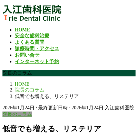
コ
ナ
ン
ビ
テ
ゲ
ン
ー
HOME
ツ
シ
安全な歯科治療
へ
ョ
よくある質問
ス
ン
診療時間・アクセス
キ
に
お問い合せ
ッ
移
インターネット予約
プ
動
院長のコラム
HOME
院長のコラム
低音でも増える、リステリア
2026年1月24日
/ 最終更新日時 :
2026年1月24日
入江歯科医院
院長のコラム
低音でも増える、リステリア