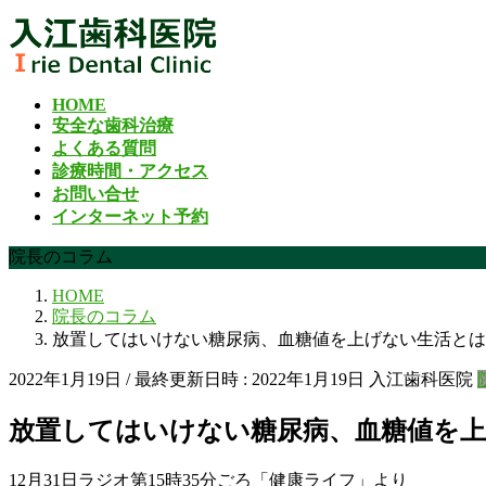
コ
ナ
ン
ビ
テ
ゲ
ン
ー
HOME
ツ
シ
安全な歯科治療
へ
ョ
よくある質問
ス
ン
診療時間・アクセス
キ
に
お問い合せ
ッ
移
インターネット予約
プ
動
院長のコラム
HOME
院長のコラム
放置してはいけない糖尿病、血糖値を上げない生活とは
2022年1月19日
/ 最終更新日時 :
2022年1月19日
入江歯科医院
放置してはいけない糖尿病、血糖値を
12月31日ラジオ第15時35分ごろ「健康ライフ」より