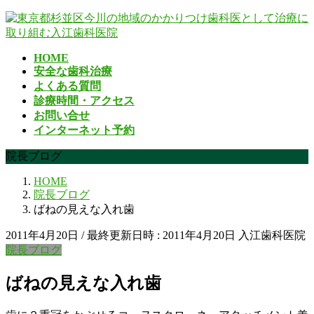
コ
ナ
ン
ビ
テ
ゲ
HOME
ン
ー
安全な歯科治療
ツ
シ
よくある質問
へ
ョ
診療時間・アクセス
ス
ン
お問い合せ
キ
に
インターネット予約
ッ
移
プ
動
院長ブログ
HOME
院長ブログ
ばねの見えな入れ歯
2011年4月20日
/ 最終更新日時 :
2011年4月20日
入江歯科医院
院長ブログ
ばねの見えな入れ歯