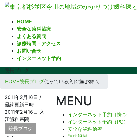
コ
ナ
ン
ビ
テ
ゲ
HOME
ン
ー
安全な歯科治療
ツ
シ
よくある質問
へ
ョ
診療時間・アクセス
ス
ン
お問い合せ
キ
に
インターネット予約
ッ
移
プ
動
院長ブログ
HOME
院長ブログ
使っている入れ歯は強い。
MENU
2011年2月16日
/
最終更新日時 :
2011年2月16日
入
インターネット予約（携帯）
江歯科医院
インターネット予約（PC）
院長ブログ
安全な歯科治療
院内設備