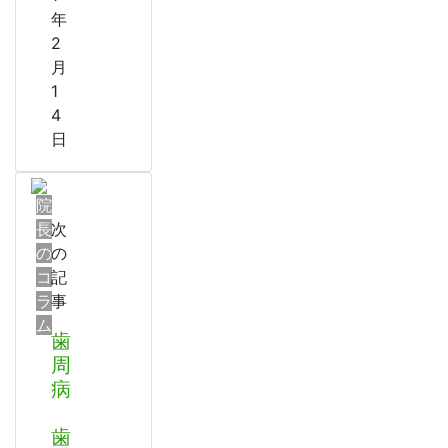
年
2
月
1
4
日
院
長
次
の
の
コ
記
ラ
事
ム
歯
周
病
歯