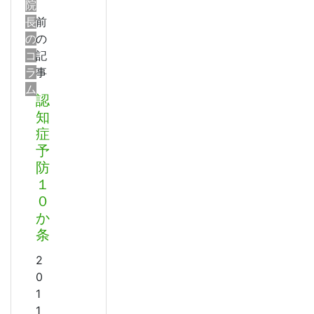
院
長
前
の
の
コ
記
ラ
事
ム
認
知
症
予
防
１
０
か
条
2
0
1
1