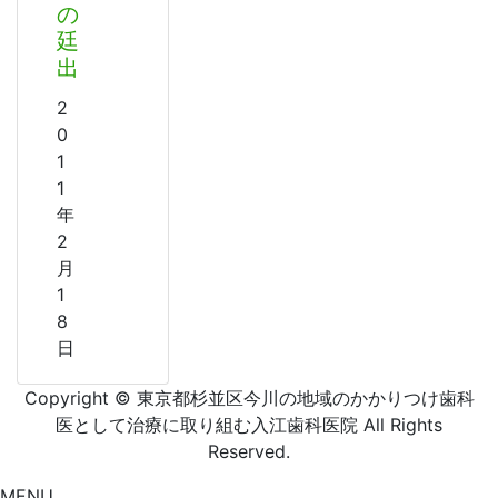
の
廷
出
2
0
1
1
年
2
月
1
8
日
Copyright © 東京都杉並区今川の地域のかかりつけ歯科
医として治療に取り組む入江歯科医院 All Rights
Reserved.
MENU