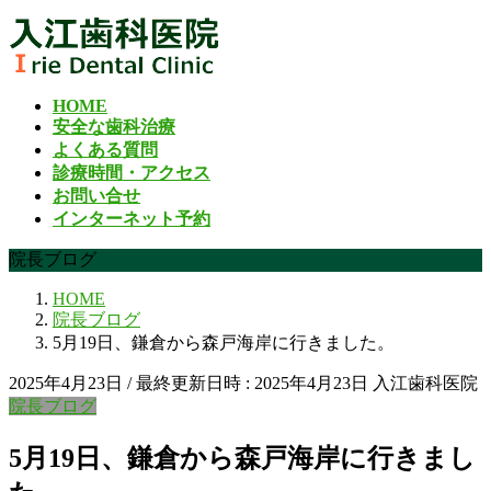
コ
ナ
ン
ビ
テ
ゲ
ン
ー
HOME
ツ
シ
安全な歯科治療
へ
ョ
よくある質問
ス
ン
診療時間・アクセス
キ
に
お問い合せ
ッ
移
インターネット予約
プ
動
院長ブログ
HOME
院長ブログ
5月19日、鎌倉から森戸海岸に行きました。
2025年4月23日
/ 最終更新日時 :
2025年4月23日
入江歯科医院
院長ブログ
5月19日、鎌倉から森戸海岸に行きまし