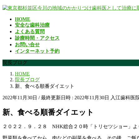
コ
ナ
ン
ビ
HOME
テ
ゲ
安全な歯科治療
ン
ー
よくある質問
ツ
シ
診療時間・アクセス
へ
ョ
お問い合せ
ス
ン
インターネット予約
キ
に
ッ
移
院長ブログ
プ
動
HOME
院長ブログ
新、食べる順番ダイエット
2022年11月30日
/ 最終更新日時 :
2022年11月30日
入江歯科医
新、食べる順番ダイエット
２０２２．９．２８ NHK総合２０時「トリセツショー」よ
野菜類を食べてから、肉などの副菜を食べる。その後、ご飯