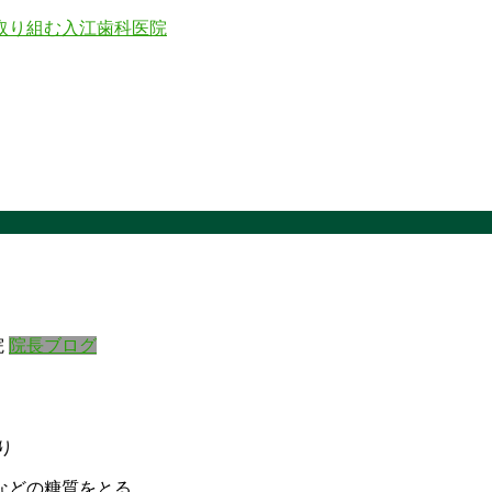
院
院長ブログ
り
などの糖質をとる。