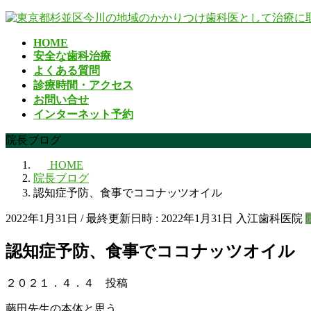
コ
ナ
ン
ビ
HOME
テ
ゲ
安全な歯科治療
ン
ー
よくある質問
ツ
シ
診療時間・アクセス
へ
ョ
お問い合せ
ス
ン
インターネット予約
キ
に
ッ
移
院長ブログ
プ
動
HOME
院長ブログ
認知症予防、食事でココナッツオイル
2022年1月31日
/ 最終更新日時 :
2022年1月31日
入江歯科医院
認知症予防、食事でココナッツオイル
２０２１．４．４ 投稿
藤田先生の本体と思う。