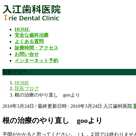
コ
ナ
ン
ビ
テ
ゲ
ン
ー
HOME
ツ
シ
安全な歯科治療
へ
ョ
よくある質問
ス
ン
診療時間・アクセス
キ
に
お問い合せ
ッ
移
インターネット予約
プ
動
院長ブログ
HOME
院長ブログ
根の治療のやり直し gooより
2010年3月24日
/ 最終更新日時 :
2010年3月24日
入江歯科医院
根の治療のやり直し gooより
手間がかかると思ってください。（１，２回では終わりま