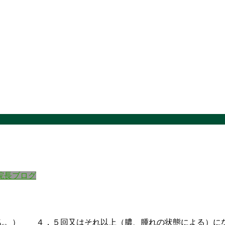
院長ブログ
せん。） ４，５回又はそれ以上（膿、腫れの状態による）に