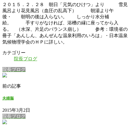
２０１５．２．２８ 朝日「元気のひけつ」より 雪見
風呂より花見風呂（血圧の乱高下） 朝湯より午
後・ 朝明の後は入らない。 しっかり水分補
給。 手すりがなければ、浴槽の縁に座ってから入
る。 （水深、片足のバランス崩し） 参
考：環境省の
冊子「あんしん、あんぜんな温泉利用のいろは」・日本温泉
気候物理学会のＨＰに詳しい。
カテゴリー
院長ブログ
院長ブログ
前の記事
夫婦脳
2015年3月2日
院長ブログ