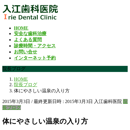
コ
ナ
ン
ビ
テ
ゲ
ン
ー
HOME
ツ
シ
安全な歯科治療
へ
ョ
よくある質問
ス
ン
診療時間・アクセス
キ
に
お問い合せ
ッ
移
インターネット予約
プ
動
院長ブログ
HOME
院長ブログ
体にやさしい温泉の入り方
2015年3月3日
/ 最終更新日時 :
2015年3月3日
入江歯科医院
院
長ブログ
体にやさしい温泉の入り方