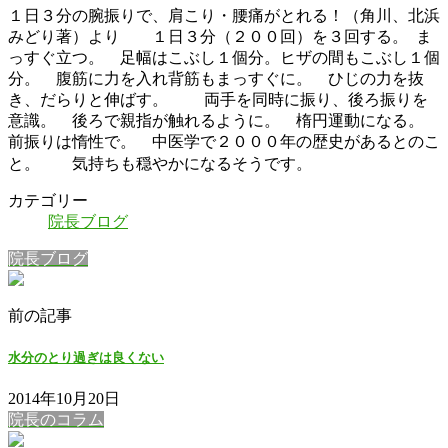
１日３分の腕振りで、肩こり・腰痛がとれる！（角川、北浜
みどり著）より １日３分（２００回）を３回する。 ま
っすぐ立つ。 足幅はこぶし１個分。ヒザの間もこぶし１個
分。 腹筋に力を入れ背筋もまっすぐに。 ひじの力を抜
き、だらりと伸ばす。 両手を同時に振り、後ろ振りを
意識。 後ろで親指が触れるように。 楕円運動になる。
前振りは惰性で。 中医学で２０００年の歴史があるとのこ
と。
気持ちも穏やかになるそうです。
カテゴリー
院長ブログ
院長ブログ
前の記事
水分のとり過ぎは良くない
2014年10月20日
院長のコラム