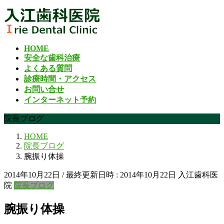
コ
ナ
ン
ビ
テ
ゲ
ン
ー
HOME
ツ
シ
安全な歯科治療
へ
ョ
よくある質問
ス
ン
診療時間・アクセス
キ
に
お問い合せ
ッ
移
インターネット予約
プ
動
院長ブログ
HOME
院長ブログ
腕振り体操
2014年10月22日
/ 最終更新日時 :
2014年10月22日
入江歯科医
院
院長ブログ
腕振り体操