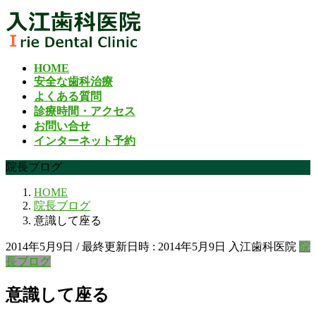
コ
ナ
ン
ビ
テ
ゲ
ン
ー
HOME
ツ
シ
安全な歯科治療
へ
ョ
よくある質問
ス
ン
診療時間・アクセス
キ
に
お問い合せ
ッ
移
インターネット予約
プ
動
院長ブログ
HOME
院長ブログ
意識して座る
2014年5月9日
/ 最終更新日時 :
2014年5月9日
入江歯科医院
院
長ブログ
意識して座る