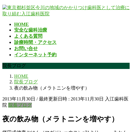
コ
ナ
ン
ビ
テ
ゲ
HOME
ン
ー
安全な歯科治療
ツ
シ
よくある質問
へ
ョ
診療時間・アクセス
ス
ン
お問い合せ
キ
に
インターネット予約
ッ
移
プ
動
院長ブログ
HOME
院長ブログ
夜の飲み物（メラトニンを増やす）
2013年11月30日
/ 最終更新日時 :
2013年11月30日
入江歯科医
院
院長ブログ
夜の飲み物（メラトニンを増やす）