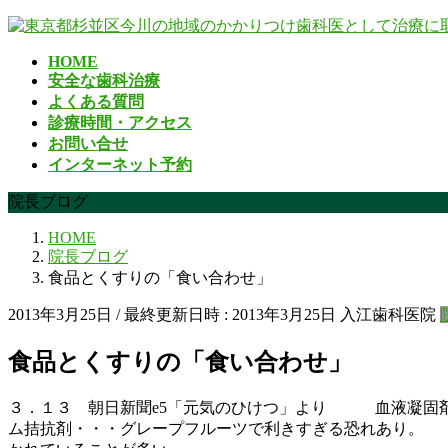
コ
ナ
ン
ビ
HOME
テ
ゲ
安全な歯科治療
ン
ー
よくある質問
ツ
シ
診療時間・アクセス
へ
ョ
お問い合せ
ス
ン
インターネット予約
キ
に
ッ
移
院長ブログ
プ
動
HOME
院長ブログ
食品とくすりの「食い合わせ」
2013年3月25日
/ 最終更新日時 :
2013年3月25日
入江歯科医院
食品とくすりの「食い合わせ」
３．１３ 朝日新聞e5「元気のひけつ」より 血液凝固
ム拮抗剤・・・グレープフルーツで利きすぎる恐れあり。