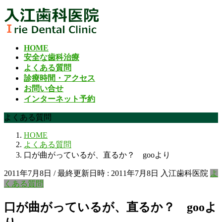
コ
ナ
ン
ビ
テ
ゲ
ン
ー
HOME
ツ
シ
安全な歯科治療
へ
ョ
よくある質問
ス
ン
診療時間・アクセス
キ
に
お問い合せ
ッ
移
インターネット予約
プ
動
よくある質問
HOME
よくある質問
口が曲がっているが、直るか？ gooより
2011年7月8日
/ 最終更新日時 :
2011年7月8日
入江歯科医院
よ
くある質問
口が曲がっているが、直るか？ gooよ