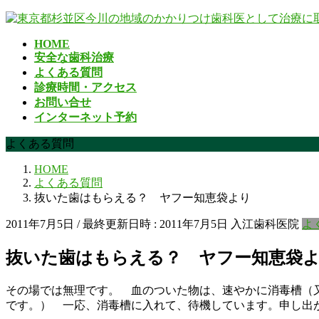
コ
ナ
ン
ビ
HOME
テ
ゲ
安全な歯科治療
ン
ー
よくある質問
ツ
シ
診療時間・アクセス
へ
ョ
お問い合せ
ス
ン
インターネット予約
キ
に
ッ
移
よくある質問
プ
動
HOME
よくある質問
抜いた歯はもらえる？ ヤフー知恵袋より
2011年7月5日
/ 最終更新日時 :
2011年7月5日
入江歯科医院
よ
抜いた歯はもらえる？ ヤフー知恵袋
その場では無理です。 血のついた物は、速やかに消毒槽（
です。） 一応、消毒槽に入れて、待機しています。申し出