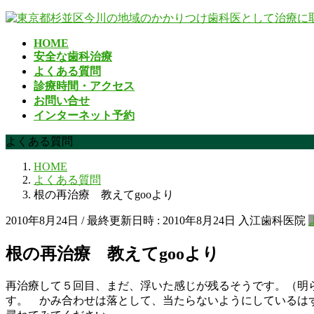
コ
ナ
ン
ビ
HOME
テ
ゲ
安全な歯科治療
ン
ー
よくある質問
ツ
シ
診療時間・アクセス
へ
ョ
お問い合せ
ス
ン
インターネット予約
キ
に
ッ
移
よくある質問
プ
動
HOME
よくある質問
根の再治療 教えてgooより
2010年8月24日
/ 最終更新日時 :
2010年8月24日
入江歯科医院
根の再治療 教えてgooより
再治療して５回目、まだ、浮いた感じが残るそうです。（明
す。 かみ合わせは落として、当たらないようにしているは