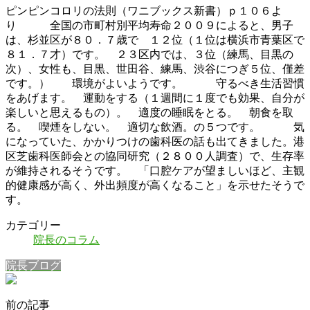
ピンピンコロリの法則（ワニブックス新書）ｐ１０６よ
り 全国の市町村別平均寿命２００９によると、男子
は、杉並区が８０．７歳で １２位（１位は横浜市青葉区で
８１．７才）です。 ２３区内では、３位（練馬、目黒の
次）、女性も、目黒、世田谷、練馬、渋谷につぎ５位、僅差
です。） 環境がよいようです。 守るべき生活習慣
をあげます。 運動をする（１週間に１度でも効果、自分が
楽しいと思えるもの）。 適度の睡眠をとる。 朝食を取
る。 喫煙をしない。 適切な飲酒。の５つです。 気
になっていた、かかりつけの歯科医の話も出てきました。港
区芝歯科医師会との協同研究（２８００人調査）で、生存率
が維持されるそうです。 「口腔ケアが望ましいほど、主観
的健康感が高く、外出頻度が高くなること」を示せたそうで
す。
カテゴリー
院長のコラム
院長ブログ
前の記事