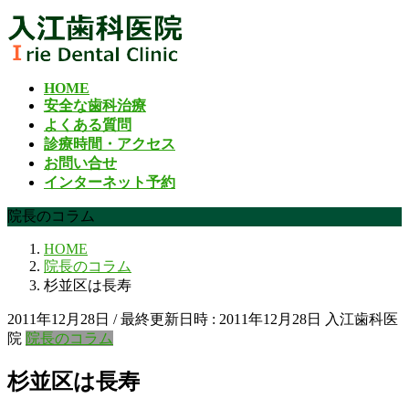
コ
ナ
ン
ビ
テ
ゲ
ン
ー
HOME
ツ
シ
安全な歯科治療
へ
ョ
よくある質問
ス
ン
診療時間・アクセス
キ
に
お問い合せ
ッ
移
インターネット予約
プ
動
院長のコラム
HOME
院長のコラム
杉並区は長寿
2011年12月28日
/ 最終更新日時 :
2011年12月28日
入江歯科医
院
院長のコラム
杉並区は長寿