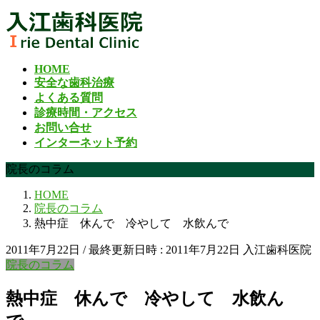
コ
ナ
ン
ビ
テ
ゲ
ン
ー
HOME
ツ
シ
安全な歯科治療
へ
ョ
よくある質問
ス
ン
診療時間・アクセス
キ
に
お問い合せ
ッ
移
インターネット予約
プ
動
院長のコラム
HOME
院長のコラム
熱中症 休んで 冷やして 水飲んで
2011年7月22日
/ 最終更新日時 :
2011年7月22日
入江歯科医院
院長のコラム
熱中症 休んで 冷やして 水飲ん