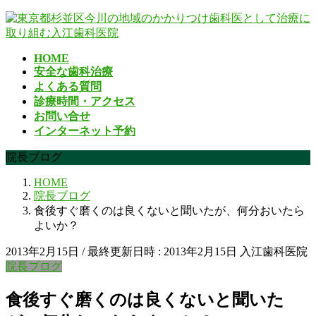
コ
ナ
ン
ビ
テ
ゲ
HOME
ン
ー
安全な歯科治療
ツ
シ
よくある質問
へ
ョ
診療時間・アクセス
ス
ン
お問い合せ
キ
に
インターネット予約
ッ
移
プ
動
院長ブログ
HOME
院長ブログ
食後すぐ磨くのは良くないと聞いたが、何分おいたら
よいか？
2013年2月15日
/ 最終更新日時 :
2013年2月15日
入江歯科医院
院長ブログ
食後すぐ磨くのは良くないと聞いた