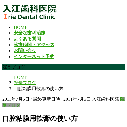
コ
ナ
ン
ビ
テ
ゲ
ン
ー
HOME
ツ
シ
安全な歯科治療
へ
ョ
よくある質問
ス
ン
診療時間・アクセス
キ
に
お問い合せ
ッ
移
インターネット予約
プ
動
院長ブログ
HOME
院長ブログ
口腔粘膜用軟膏の使い方
2011年7月5日
/ 最終更新日時 :
2011年7月5日
入江歯科医院
院
長ブログ
口腔粘膜用軟膏の使い方