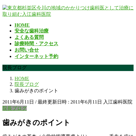
コ
ナ
ン
ビ
テ
ゲ
HOME
ン
ー
安全な歯科治療
ツ
シ
よくある質問
へ
ョ
診療時間・アクセス
ス
ン
お問い合せ
キ
に
インターネット予約
ッ
移
プ
動
院長ブログ
HOME
院長ブログ
歯みがきのポイント
2011年6月11日
/ 最終更新日時 :
2011年6月11日
入江歯科医院
院長ブログ
歯みがきのポイント