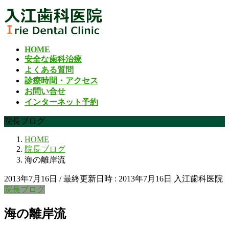
コ
ナ
ン
ビ
テ
ゲ
ン
ー
HOME
ツ
シ
安全な歯科治療
へ
ョ
よくある質問
ス
ン
診療時間・アクセス
キ
に
お問い合せ
ッ
移
インターネット予約
プ
動
院長ブログ
HOME
院長ブログ
海の離岸流
2013年7月16日
/ 最終更新日時 :
2013年7月16日
入江歯科医院
院長ブログ
海の離岸流