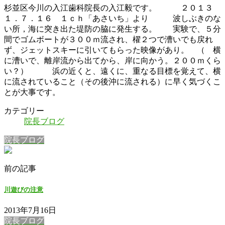
杉並区今川の入江歯科院長の入江毅です。 ２０１３
１．７．１６ １ｃｈ「あさいち」より 波しぶきのな
い所，海に突き出た堤防の脇に発生する。 実験で、５分
間でゴムボートが３００ｍ流され、櫂２つで漕いでも戻れ
ず、ジェットスキーに引いてもらった映像があり。 （ 横
に漕いで、離岸流から出てから、岸に向かう。２００ｍくら
い？） 浜の近くと、遠くに、重なる目標を覚えて、横
に流されていること（その後沖に流される）に早く気づくこ
とが大事です。
カテゴリー
院長ブログ
院長ブログ
前の記事
川遊びの注意
2013年7月16日
院長ブログ